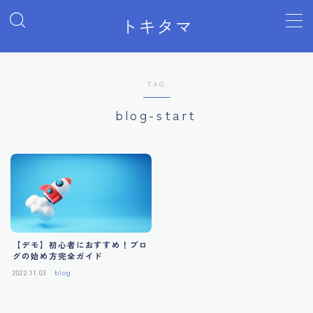
トキタマ
MENU
Sample Page
デモプリセット記事 Part07
TAG
トキタマHome
プライバシーポリシー
blog-start
運営者情報
【デモ】初心者におすすめ！ブロ
グの始め方完全ガイド
2022.11.03
blog