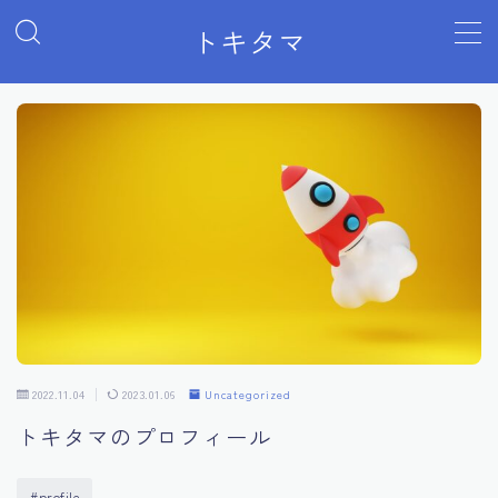
トキタマ
MENU
Sample Page
デモプリセット記事 Part07
トキタマHome
プライバシーポリシー
運営者情報
2022.11.04
2023.01.06
Uncategorized
トキタマのプロフィール
#profile